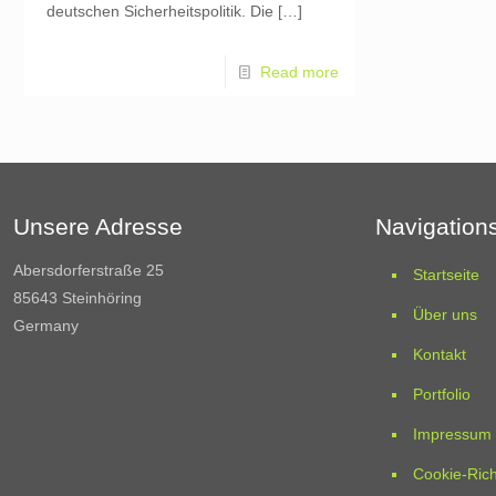
deutschen Sicherheitspolitik. Die
[…]
Read more
Unsere Adresse
Navigation
Abersdorferstraße 25
Startseite
85643 Steinhöring
Über uns
Germany
Kontakt
Portfolio
Impressum
Cookie-Rich